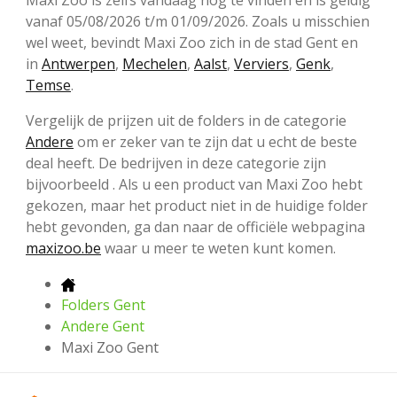
Maxi Zoo is zelfs vandaag nog te vinden en is geldig
vanaf 05/08/2026 t/m 01/09/2026. Zoals u misschien
wel weet, bevindt Maxi Zoo zich in de stad Gent en
in
Antwerpen
,
Mechelen
,
Aalst
,
Verviers
,
Genk
,
Temse
.
Vergelijk de prijzen uit de folders in de categorie
Andere
om er zeker van te zijn dat u echt de beste
deal heeft. De bedrijven in deze categorie zijn
bijvoorbeeld . Als u een product van Maxi Zoo hebt
gekozen, maar het product niet in de huidige folder
hebt gevonden, ga dan naar de officiële webpagina
maxizoo.be
waar u meer te weten kunt komen.
Folders Gent
Andere Gent
Maxi Zoo Gent