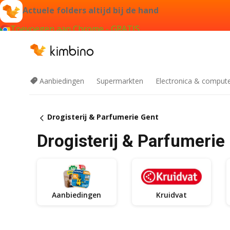
Actuele folders altijd bij de hand
Toevoegen aan Chrome - GRATIS
Aanbiedingen
Supermarkten
Electronica & comput
Drogisterij & Parfumerie Gent
Drogisterij & Parfumerie 
Aanbiedingen
Kruidvat