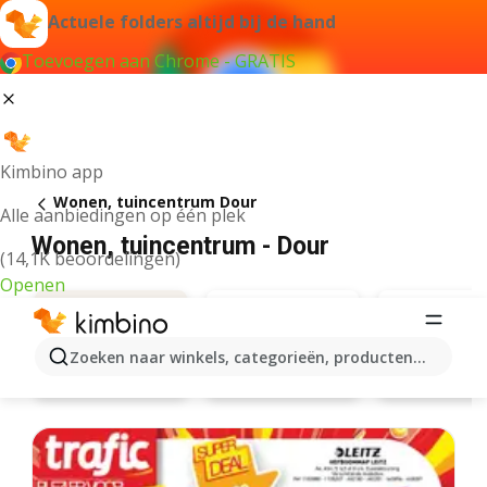
Actuele folders altijd bij de hand
Toevoegen aan Chrome - GRATIS
Kimbino app
Wonen, tuincentrum Dour
Alle aanbiedingen op één plek
Wonen, tuincentrum - Dour
(14,1K beoordelingen)
Openen
Zoeken naar winkels, categorieën, producten...
Trafic
Action
Aanbiedingen