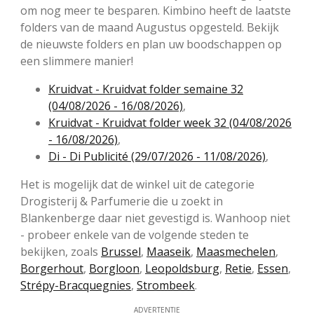
om nog meer te besparen. Kimbino heeft de laatste
folders van de maand Augustus opgesteld. Bekijk
de nieuwste folders en plan uw boodschappen op
een slimmere manier!
Kruidvat - Kruidvat folder semaine 32
(04/08/2026 - 16/08/2026)
,
Kruidvat - Kruidvat folder week 32 (04/08/2026
- 16/08/2026)
,
Di - Di Publicité (29/07/2026 - 11/08/2026)
,
Het is mogelijk dat de winkel uit de categorie
Drogisterij & Parfumerie die u zoekt in
Blankenberge daar niet gevestigd is. Wanhoop niet
- probeer enkele van de volgende steden te
bekijken, zoals
Brussel
,
Maaseik
,
Maasmechelen
,
Borgerhout
,
Borgloon
,
Leopoldsburg
,
Retie
,
Essen
,
Strépy-Bracquegnies
,
Strombeek
.
ADVERTENTIE