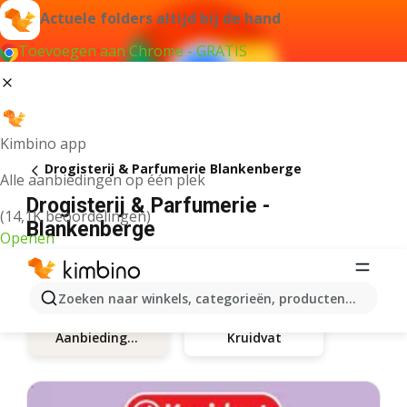
Actuele folders altijd bij de hand
Toevoegen aan Chrome - GRATIS
Kimbino app
Drogisterij & Parfumerie Blankenberge
Alle aanbiedingen op één plek
Drogisterij & Parfumerie -
(14,1K beoordelingen)
Blankenberge
Openen
Zoeken naar winkels, categorieën, producten...
Kruidvat
Aanbiedingen