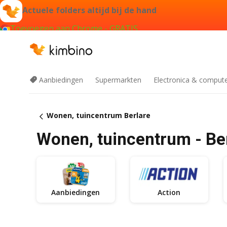
Actuele folders altijd bij de hand
Toevoegen aan Chrome - GRATIS
Aanbiedingen
Supermarkten
Electronica & comput
Wonen, tuincentrum Berlare
Wonen, tuincentrum - Be
Aanbiedingen
Action