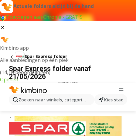
Actuele folders altijd bij de hand
Toevoegen aan Chrome - GRATIS
Kimbino app
Spar Express folder
Alle aanbiedingen op één plek
Spar Express folder vanaf
(14,1K beoordelingen)
21/05/2026
Openen
ADVERTENTIE
Zoeken naar winkels, categorieën, producten...
Kies stad