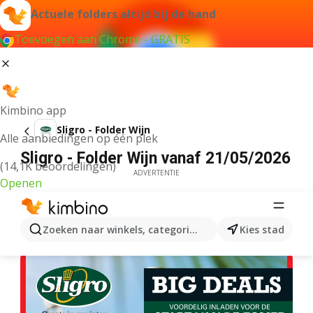
Actuele folders altijd bij de hand
Toevoegen aan Chrome - GRATIS
Kimbino app
Sligro - Folder Wijn
Alle aanbiedingen op één plek
Sligro - Folder Wijn vanaf 21/05/2026
(14,1K beoordelingen)
ADVERTENTIE
Openen
Zoeken naar winkels, categorieën, producten...
Kies stad