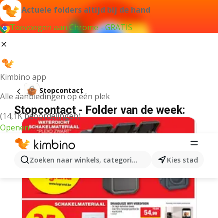
Actuele folders altijd bij de hand
Toevoegen aan Chrome - GRATIS
Kimbino app
Stopcontact
Alle aanbiedingen op één plek
Stopcontact - Folder van de week:
(14,1K beoordelingen)
Openen
Zoeken naar winkels, categorieën, producten...
Kies stad