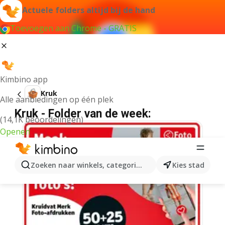
Actuele folders altijd bij de hand
Toevoegen aan Chrome - GRATIS
Kimbino app
Kruk
Alle aanbiedingen op één plek
Kruk - Folder van de week:
(14,1K beoordelingen)
Openen
Zoeken naar winkels, categorieën, producten...
Kies stad