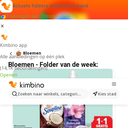
Actuele folders altijd bij de hand
Toevoegen aan Chrome - GRATIS
Kimbino app
Bloemen
Alle aanbiedingen op één plek
Bloemen - Folder van de week:
(14,1K beoordelingen)
Openen
Zoeken naar winkels, categorieën, producten...
Kies stad