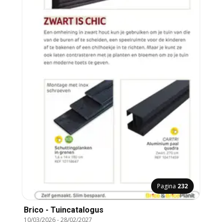
Pagina
232
Brico - Tuincatalogus
10/03/2026
-
28/02/2027