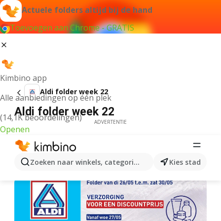
Actuele folders altijd bij de hand
Toevoegen aan Chrome - GRATIS
Kimbino app
Aldi folder week 22
Alle aanbiedingen op één plek
Aldi folder week 22
(14,1K beoordelingen)
ADVERTENTIE
Openen
Zoeken naar winkels, categorieën, producten...
Kies stad