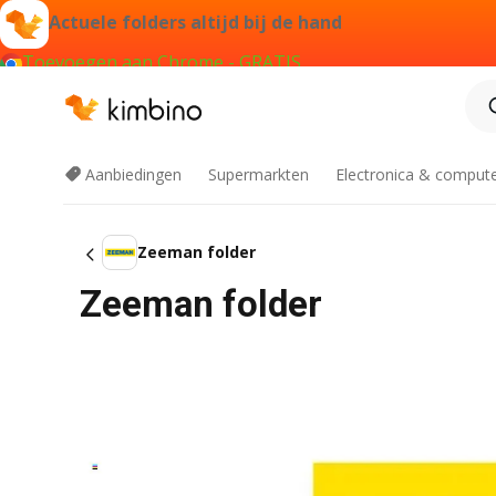
Actuele folders altijd bij de hand
Toevoegen aan Chrome - GRATIS
Aanbiedingen
Supermarkten
Electronica & comput
Zeeman folder
Zeeman folder