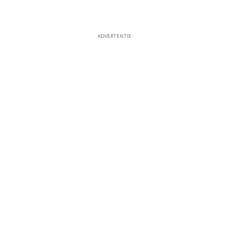
14
15
ADVERTENTIE