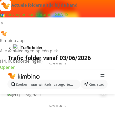
Actuele folders altijd bij de hand
Toevoegen aan Chrome - GRATIS
Kimbino app
Trafic folder
Alle aanbiedingen op één plek
Trafic folder vanaf 03/06/2026
(14,1K beoordelingen)
ADVERTENTIE
Openen
Zoeken naar winkels, categorieën, producten...
Kies stad
1
ADVERTENTIE