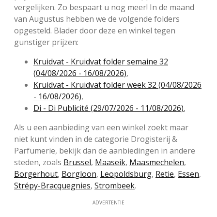
vergelijken. Zo bespaart u nog meer! In de maand
van Augustus hebben we de volgende folders
opgesteld. Blader door deze en winkel tegen
gunstiger prijzen:
Kruidvat - Kruidvat folder semaine 32
(04/08/2026 - 16/08/2026)
,
Kruidvat - Kruidvat folder week 32 (04/08/2026
- 16/08/2026)
,
Di - Di Publicité (29/07/2026 - 11/08/2026)
,
Als u een aanbieding van een winkel zoekt maar
niet kunt vinden in de categorie Drogisterij &
Parfumerie, bekijk dan de aanbiedingen in andere
steden, zoals
Brussel
,
Maaseik
,
Maasmechelen
,
Borgerhout
,
Borgloon
,
Leopoldsburg
,
Retie
,
Essen
,
Strépy-Bracquegnies
,
Strombeek
.
ADVERTENTIE