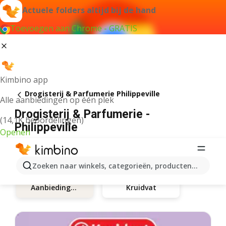
Actuele folders altijd bij de hand
Toevoegen aan Chrome - GRATIS
Kimbino app
Drogisterij & Parfumerie Philippeville
Alle aanbiedingen op één plek
Drogisterij & Parfumerie -
(14,1K beoordelingen)
Philippeville
Openen
Zoeken naar winkels, categorieën, producten...
Kruidvat
Aanbiedingen