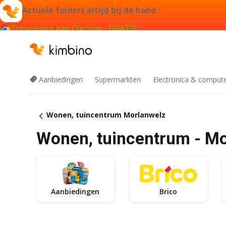
Actuele folders altijd bij de hand
Toevoegen aan Chrome - GRATIS
Aanbiedingen
Supermarkten
Electronica & comput
Wonen, tuincentrum Morlanwelz
Wonen, tuincentrum - M
Aanbiedingen
Brico