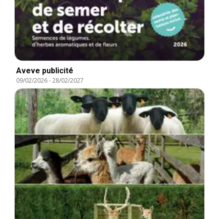
Aveve publicité
09/02/2026
-
28/02/2027