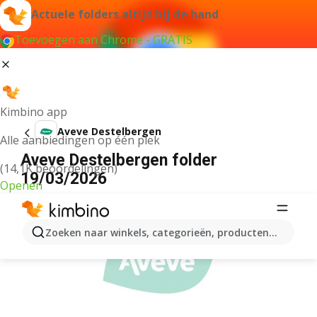
Actuele folders altijd bij de hand
Toevoegen aan Chrome - GRATIS
Kimbino app
Aveve Destelbergen
Alle aanbiedingen op één plek
Aveve Destelbergen folder
(14,1K beoordelingen)
19/03/2026
Openen
ADVERTENTIE
Zoeken naar winkels, categorieën, producten...