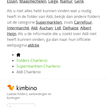
Essen
,
Maasmechelen
,
Liège
,
Namur
,
Genk
.
Als u niet alles hebt kunnen vinden wat u nodig
heeft in de folder van Aldi, bekijk dan andere folders
uit de categorie
Supermarkten
, zoals
Carrefour
,
Intermarché
,
Aldi
,
Auchan
,
Lidl
,
Delhaize
,
Albert
Heijn
. Als u de informatie die u zoekt over Aldi niet
heeft kunnen vinden, ga dan naar hun officiële
webpagina
aldi.be
.
Folders Charleroi
Supermarkten Charleroi
Aldi Charleroi
Laatste folders, aanbiedingen en
kortingen