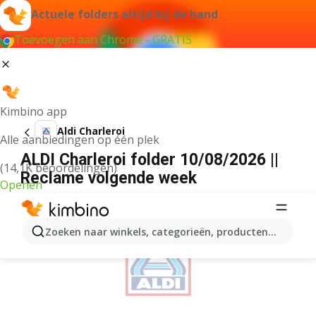
Actuele folders altijd bij de hand
Toevoegen aan Chrome - GRATIS
Kimbino app
Aldi Charleroi
Alle aanbiedingen op één plek
ALDI Charleroi folder 10/08/2026 ||
(14,1K beoordelingen)
Reclame volgende week
Openen
ADVERTENTIE
Zoeken naar winkels, categorieën, producten...