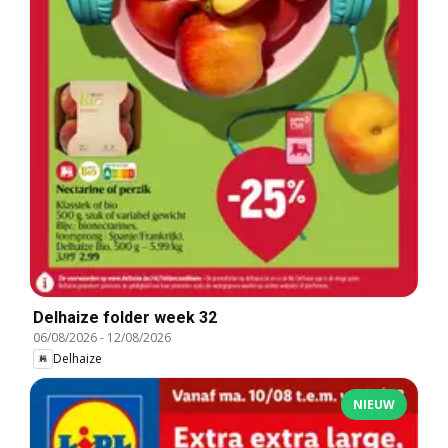
Delhaize folder week 32
06/08/2026
-
12/08/2026
Delhaize
NIEUW