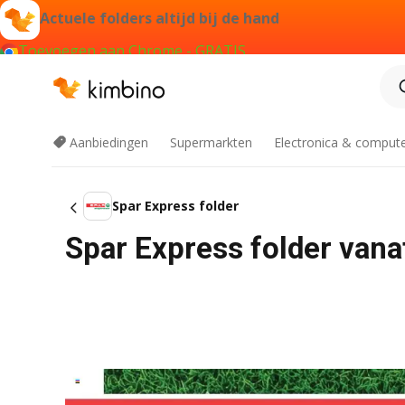
Actuele folders altijd bij de hand
Toevoegen aan Chrome - GRATIS
Aanbiedingen
Supermarkten
Electronica & comput
Spar Express folder
Spar Express folder van