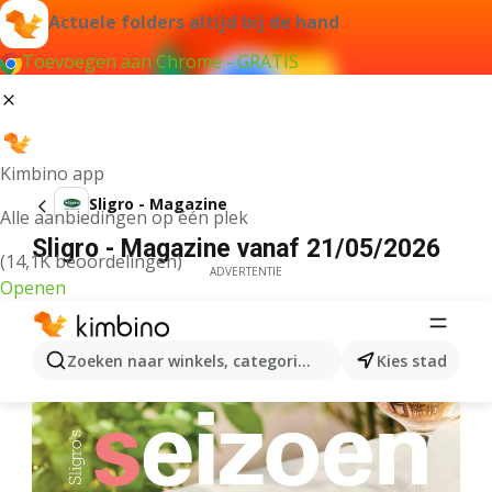
Actuele folders altijd bij de hand
Toevoegen aan Chrome - GRATIS
Kimbino app
Sligro - Magazine
Alle aanbiedingen op één plek
Sligro - Magazine vanaf 21/05/2026
(14,1K beoordelingen)
ADVERTENTIE
Openen
Zoeken naar winkels, categorieën, producten...
Kies stad