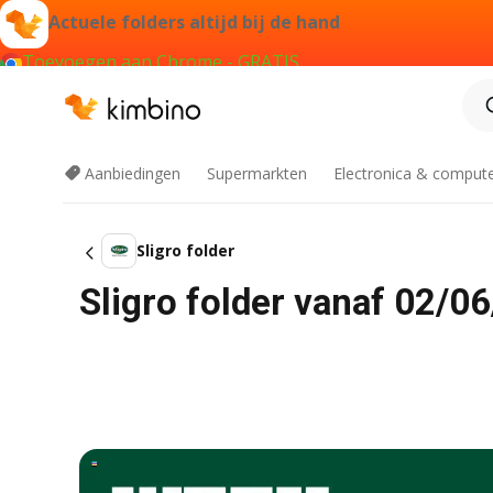
Actuele folders altijd bij de hand
Toevoegen aan Chrome - GRATIS
Aanbiedingen
Supermarkten
Electronica & comput
Sligro folder
Sligro folder vanaf 02/0