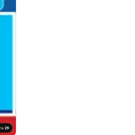
ina
29