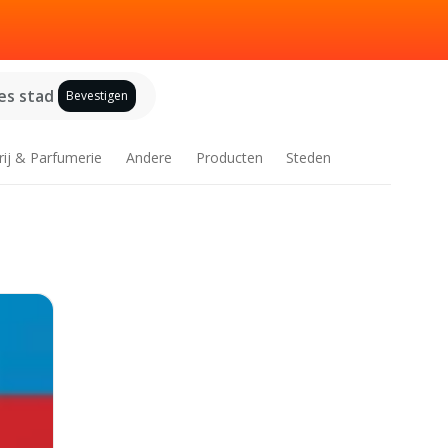
es stad
Bevestigen
rij & Parfumerie
Andere
Producten
Steden