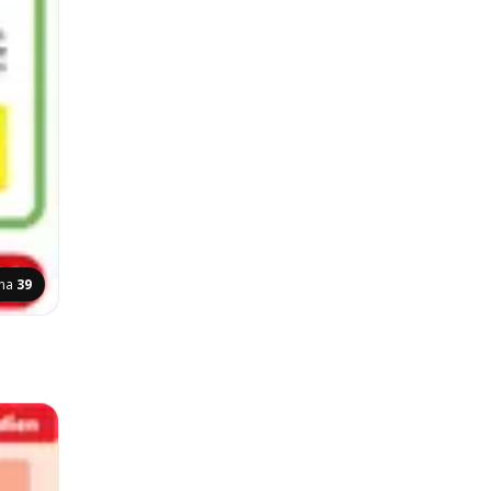
ina
39