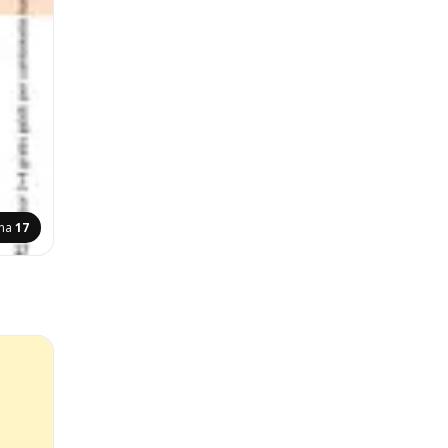
ina
17