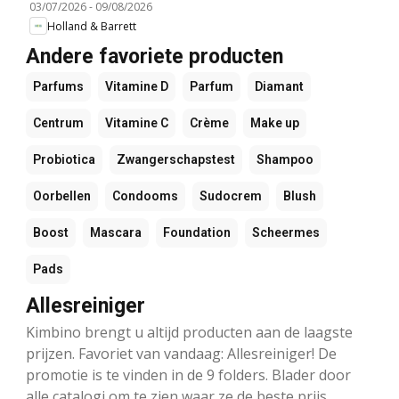
03/07/2026
-
09/08/2026
Holland & Barrett
Andere favoriete producten
Parfums
Vitamine D
Parfum
Diamant
Centrum
Vitamine C
Crème
Make up
Probiotica
Zwangerschapstest
Shampoo
Oorbellen
Condooms
Sudocrem
Blush
Boost
Mascara
Foundation
Scheermes
Pads
Allesreiniger
Kimbino brengt u altijd producten aan de laagste
prijzen. Favoriet van vandaag: Allesreiniger! De
promotie is te vinden in de 9 folders. Blader door
alle catalogi om te zien waar ze de beste prijs