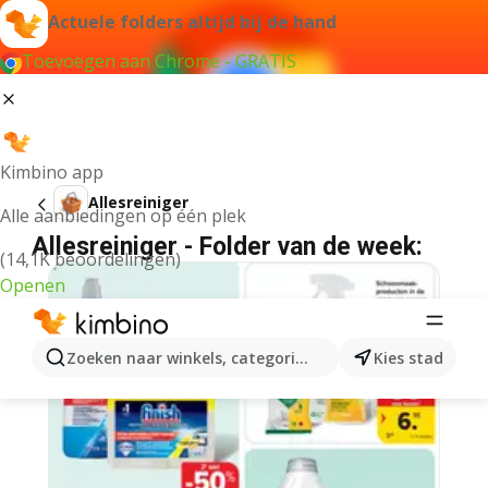
Actuele folders altijd bij de hand
Toevoegen aan Chrome - GRATIS
Kimbino app
Allesreiniger
Alle aanbiedingen op één plek
Allesreiniger - Folder van de week:
(14,1K beoordelingen)
Openen
Zoeken naar winkels, categorieën, producten...
Kies stad