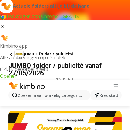
Actuele folders altijd bij de hand
Toevoegen aan Chrome - GRATIS
Kimbino app
JUMBO folder / publicité
Alle aanbiedingen op één plek
JUMBO folder / publicité vanaf
(14,1K beoordelingen)
27/05/2026
Openen
ADVERTENTIE
Zoeken naar winkels, categorieën, producten...
Kies stad