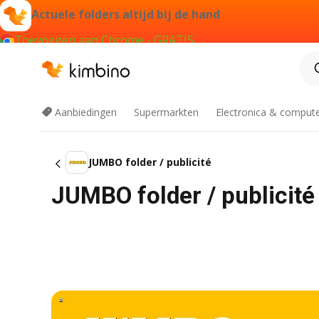
Actuele folders altijd bij de hand
Toevoegen aan Chrome - GRATIS
Aanbiedingen
Supermarkten
Electronica & comput
JUMBO folder / publicité
JUMBO folder / publicit