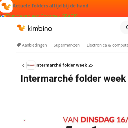
Actuele folders altijd bij de hand
Toevoegen aan Chrome - GRATIS
Aanbiedingen
Supermarkten
Electronica & comput
Intermarché folder week 25
Intermarché folder week