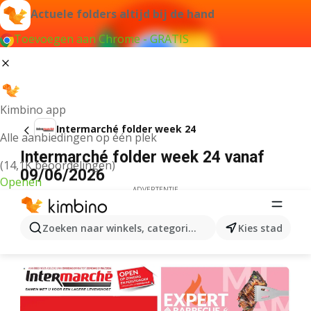
Actuele folders altijd bij de hand
Toevoegen aan Chrome - GRATIS
Kimbino app
Intermarché folder week 24
Alle aanbiedingen op één plek
Intermarché folder week 24 vanaf
(14,1K beoordelingen)
09/06/2026
Openen
ADVERTENTIE
Zoeken naar winkels, categorieën, producten...
Kies stad