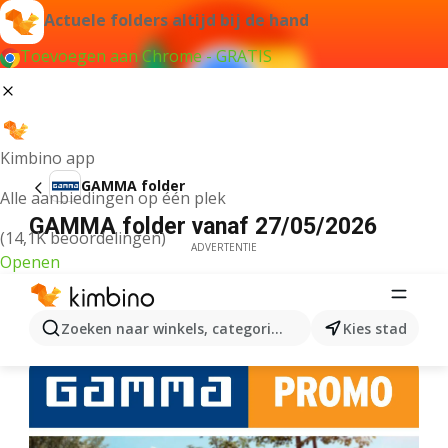
Actuele folders altijd bij de hand
Toevoegen aan Chrome - GRATIS
Kimbino app
GAMMA folder
Alle aanbiedingen op één plek
GAMMA folder vanaf 27/05/2026
(14,1K beoordelingen)
ADVERTENTIE
Openen
Zoeken naar winkels, categorieën, producten...
Kies stad