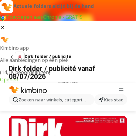
Actuele folders altijd bij de hand
Toevoegen aan Chrome - GRATIS
Kimbino app
Dirk folder / publicité
Alle aanbiedingen op één plek
Dirk folder / publicité vanaf
(14,1K beoordelingen)
08/07/2026
Openen
ADVERTENTIE
Zoeken naar winkels, categorieën, producten...
Kies stad