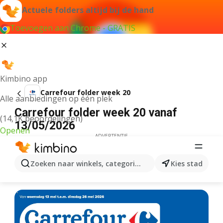
Actuele folders altijd bij de hand
Toevoegen aan Chrome - GRATIS
Kimbino app
Carrefour folder week 20
Alle aanbiedingen op één plek
Carrefour folder week 20 vanaf
(14,1K beoordelingen)
13/05/2026
Openen
ADVERTENTIE
Zoeken naar winkels, categorieën, producten...
Kies stad