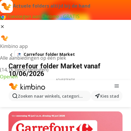
Actuele folders altijd bij de hand
Toevoegen aan Chrome - GRATIS
Kimbino app
Carrefour folder Market
Alle aanbiedingen op één plek
Carrefour folder Market vanaf
(14,1K beoordelingen)
10/06/2026
Openen
ADVERTENTIE
Zoeken naar winkels, categorieën, producten...
Kies stad