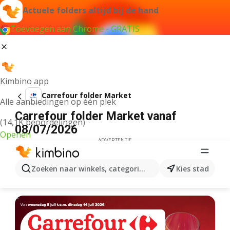
Actuele folders altijd bij de hand
Toevoegen aan Chrome - GRATIS
Kimbino app
Carrefour folder Market
Alle aanbiedingen op één plek
Carrefour folder Market vanaf
(14,1K beoordelingen)
08/07/2026
Openen
ADVERTENTIE
Zoeken naar winkels, categorieën, producten...
Kies stad