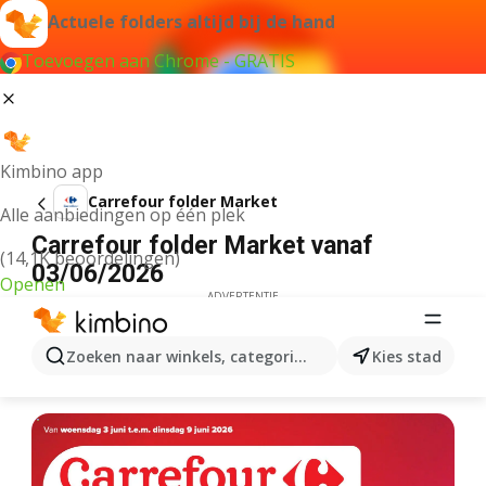
Actuele folders altijd bij de hand
Toevoegen aan Chrome - GRATIS
Kimbino app
Carrefour folder Market
Alle aanbiedingen op één plek
Carrefour folder Market vanaf
(14,1K beoordelingen)
03/06/2026
Openen
ADVERTENTIE
Zoeken naar winkels, categorieën, producten...
Kies stad