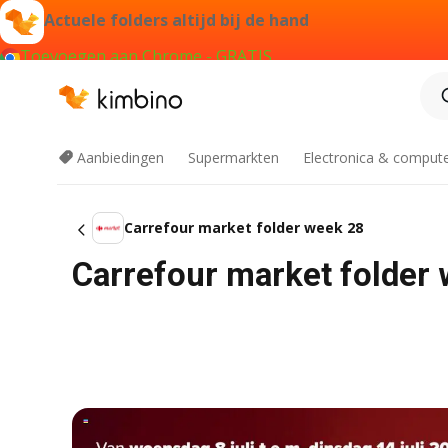
Actuele folders altijd bij de hand
Toevoegen aan Chrome - GRATIS
Aanbiedingen
Supermarkten
Electronica & comput
Carrefour market folder week 28
Carrefour market folder