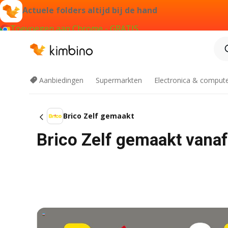
Actuele folders altijd bij de hand
Toevoegen aan Chrome - GRATIS
Aanbiedingen
Supermarkten
Electronica & comput
Brico Zelf gemaakt
Brico Zelf gemaakt vana