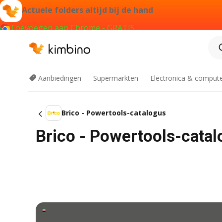
Actuele folders altijd bij de hand
Toevoegen aan Chrome - GRATIS
Aanbiedingen
Supermarkten
Electronica & comput
Brico - Powertools-catalogus
Brico - Powertools-cata