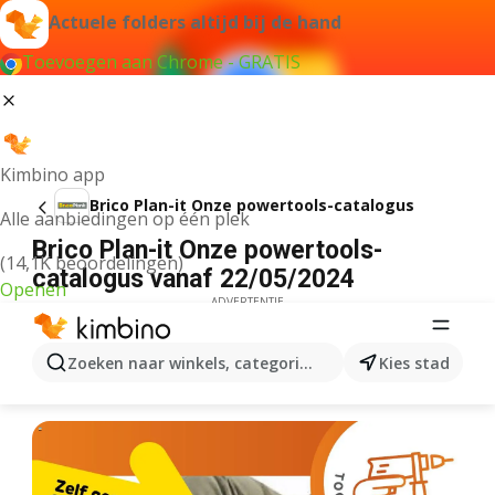
Actuele folders altijd bij de hand
Toevoegen aan Chrome - GRATIS
Kimbino app
Brico Plan-it Onze powertools-catalogus
Alle aanbiedingen op één plek
Brico Plan-it Onze powertools-
(14,1K beoordelingen)
catalogus vanaf 22/05/2024
Openen
ADVERTENTIE
Zoeken naar winkels, categorieën, producten...
Kies stad