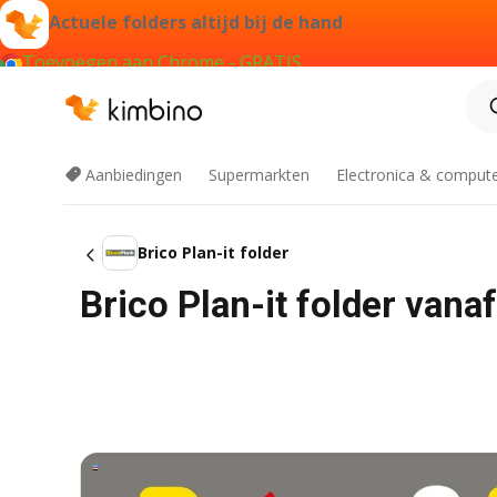
Actuele folders altijd bij de hand
Toevoegen aan Chrome - GRATIS
Aanbiedingen
Supermarkten
Electronica & comput
Brico Plan-it folder
Brico Plan-it folder van