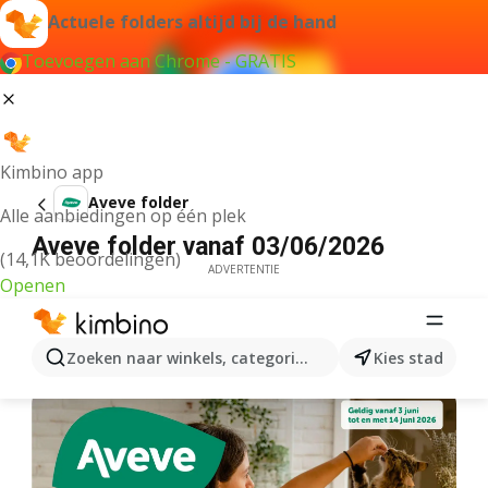
Actuele folders altijd bij de hand
Toevoegen aan Chrome - GRATIS
Kimbino app
Aveve folder
Alle aanbiedingen op één plek
Aveve folder vanaf 03/06/2026
(14,1K beoordelingen)
ADVERTENTIE
Openen
Zoeken naar winkels, categorieën, producten...
Kies stad