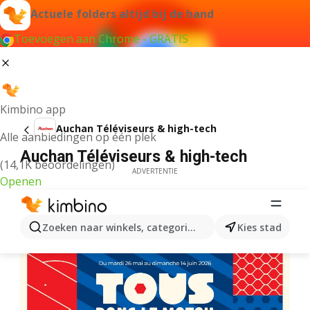
Actuele folders altijd bij de hand
Toevoegen aan Chrome - GRATIS
Kimbino app
Auchan Téléviseurs & high-tech
Alle aanbiedingen op één plek
Auchan Téléviseurs & high-tech
(14,1K beoordelingen)
ADVERTENTIE
Openen
Zoeken naar winkels, categorieën, producten...
Kies stad