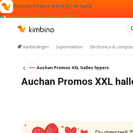
Actuele folders altijd bij de hand
Toevoegen aan Chrome - GRATIS
Aanbiedingen
Supermarkten
Electronica & comput
Auchan Promos XXL halles hypers
Auchan Promos XXL hall