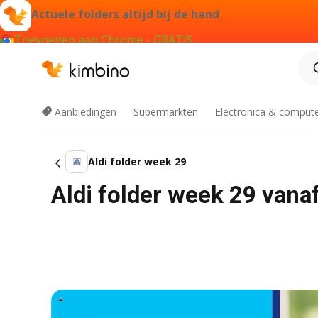
Actuele folders altijd bij de hand
Toevoegen aan Chrome - GRATIS
Aanbiedingen
Supermarkten
Electronica & comput
Aldi folder week 29
Aldi folder week 29 vana