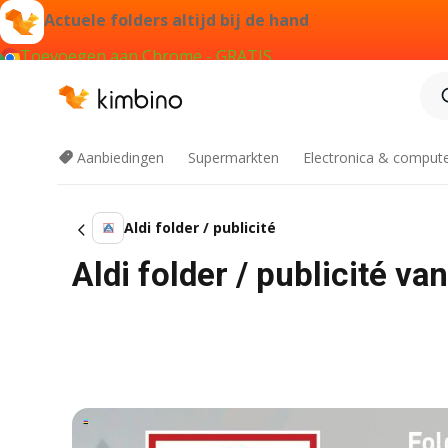
Actuele folders altijd bij de hand
Toevoegen aan Chrome - GRATIS
Aanbiedingen
Supermarkten
Electronica & comput
Aldi folder / publicité
Aldi folder / publicité v