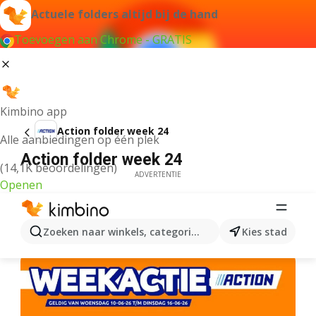
Actuele folders altijd bij de hand
Toevoegen aan Chrome - GRATIS
Kimbino app
Action folder week 24
Alle aanbiedingen op één plek
Action folder week 24
(14,1K beoordelingen)
ADVERTENTIE
Openen
Zoeken naar winkels, categorieën, producten...
Kies stad