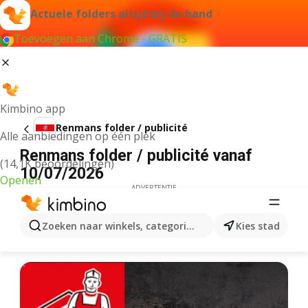
Actuele folders altijd bij de hand
Toevoegen aan Chrome - GRATIS
Kimbino app
Renmans folder / publicité
Alle aanbiedingen op één plek
Renmans folder / publicité vanaf
(14,1K beoordelingen)
10/07/2026
Openen
ADVERTENTIE
Zoeken naar winkels, categorieën, producten...
Kies stad